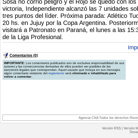
Sosa no corrió peligro y el Rojo se quedó con los
victoria, Independiente alcanzó las 7 unidades s
tres puntos del líder. Próxima parada: Atlético T
20 hs. en Jujuy por la Copa Argentina. Posteriorm
visitará a Patronato en Paraná, el lunes a las 15:
de la Liga Profesional.
Impr
Comentarios (0)
IMPORTANTE:
Los comentarios publicados son de exclusiva responsabilidad de sus
autores y las consecuencias derivadas de ellos pueden ser pasibles de las
sanciones legales que correspondan. Aquel usuario que incluya en sus mensajes
algún comentario violatorio del
reglamento
será
eliminado e inhabilitado para
volver a comentar
.
Agencia CNA Todos los derechos Reserv
Versión RSS
|
Versión M
Desar