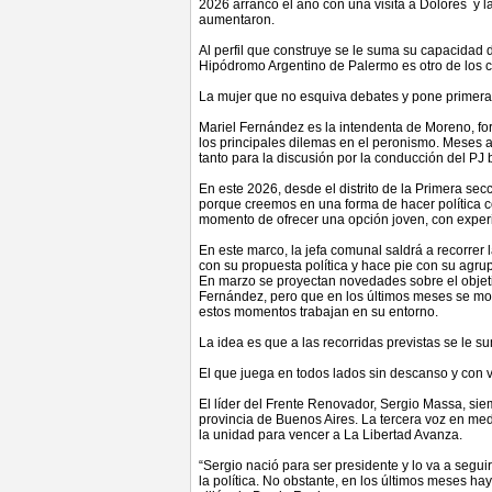
2026 arrancó el año con una visita a Dolores y 
aumentaron.
Al perfil que construye se le suma su capacidad d
Hipódromo Argentino de Palermo es otro de los co
La mujer que no esquiva debates y pone primera
Mariel Fernández es la intendenta de Moreno, for
los principales dilemas en el peronismo. Meses a
tanto para la discusión por la conducción del P
En este 2026, desde el distrito de la Primera sec
porque creemos en una forma de hacer política c
momento de ofrecer una opción joven, con experie
En este marco, la jefa comunal saldrá a recorrer
con su propuesta política y hace pie con su agr
En marzo se proyectan novedades sobre el objeti
Fernández, pero que en los últimos meses se most
estos momentos trabajan en su entorno.
La idea es que a las recorridas previstas se le s
El que juega en todos lados sin descanso y con 
El líder del Frente Renovador, Sergio Massa, sie
provincia de Buenos Aires. La tercera voz en medi
la unidad para vencer a La Libertad Avanza.
“Sergio nació para ser presidente y lo va a segu
la política. No obstante, en los últimos meses h