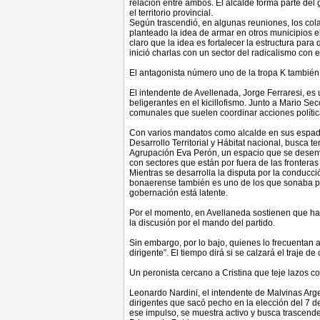
relación entre ambos. El alcalde forma parte de
el territorio provincial.
Según trascendió, en algunas reuniones, los co
planteado la idea de armar en otros municipios el
claro que la idea es fortalecer la estructura para
inició charlas con un sector del radicalismo con e
El antagonista número uno de la tropa K también
El intendente de Avellenada, Jorge Ferraresi, es
beligerantes en el kicillofismo. Junto a Mario Se
comunales que suelen coordinar acciones polític
Con varios mandatos como alcalde en sus espadas 
Desarrollo Territorial y Hábitat nacional, busca 
Agrupación Eva Perón, un espacio que se desenvu
con sectores que están por fuera de las fronteras
Mientras se desarrolla la disputa por la conducció
bonaerense también es uno de los que sonaba par
gobernación está latente.
Por el momento, en Avellaneda sostienen que h
la discusión por el mando del partido.
Sin embargo, por lo bajo, quienes lo frecuentan 
dirigente”. El tiempo dirá si se calzará el traje d
Un peronista cercano a Cristina que teje lazos co
Leonardo Nardini, el intendente de Malvinas Arge
dirigentes que sacó pecho en la elección del 7 
ese impulso, se muestra activo y busca trascender 