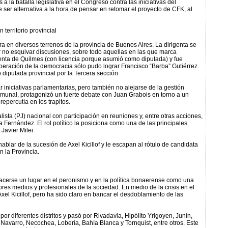
 la batalla legislativa en el Congreso contra las iniciativas del
e ser alternativa a la hora de pensar en retomar el proyecto de CFK, al
territorio provincial
en diversos terrenos de la provincia de Buenos Aires. La dirigenta se
or no esquivar discusiones, sobre todo aquellas en las que marca
ndenta de Quilmes (con licencia porque asumió como diputada) y fue
peración de la democracia sólo pudo lograr Francisco “Barba” Gutiérrez.
 diputada provincial por la Tercera sección.
 iniciativas parlamentarias, pero también no alejarse de la gestión
comunal, protagonizó un fuerte debate con Juan Grabois en torno a un
percutía en los trapitos.
lista (PJ) nacional con participación en reuniones y, entre otras acciones,
 Fernández. El rol político la posiciona como una de las principales
Javier Milei.
ar de la sucesión de Axel Kicillof y le escapan al rótulo de candidata
n la Provincia.
hacerse un lugar en el peronismo y en la política bonaerense como una
res medios y profesionales de la sociedad. En medio de la crisis en el
Axel Kicillof, pero ha sido claro en bancar el desdoblamiento de las
por diferentes distritos y pasó por Rivadavia, Hipólito Yrigoyen, Junín,
Navarro, Necochea, Lobería, Bahía Blanca y Tornquist, entre otros. Este