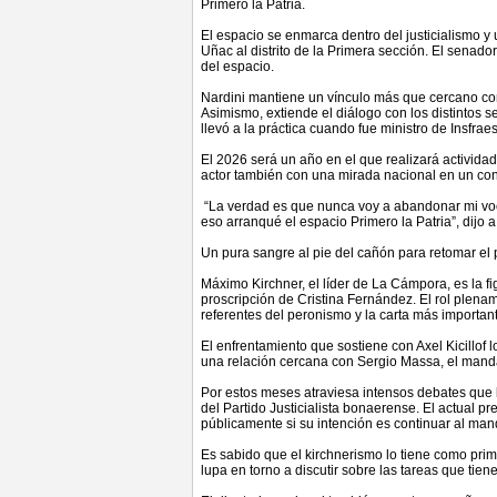
Primero la Patria.
El espacio se enmarca dentro del justicialismo y
Uñac al distrito de la Primera sección. El senado
del espacio.
Nardini mantiene un vínculo más que cercano co
Asimismo, extiende el diálogo con los distintos s
llevó a la práctica cuando fue ministro de Insfrae
El 2026 será un año en el que realizará activida
actor también con una mirada nacional en un con
“La verdad es que nunca voy a abandonar mi voca
eso arranqué el espacio Primero la Patria”, dijo 
Un pura sangre al pie del cañón para retomar el
Máximo Kirchner, el líder de La Cámpora, es la f
proscripción de Cristina Fernández. El rol plena
referentes del peronismo y la carta más importan
El enfrentamiento que sostiene con Axel Kicillof l
una relación cercana con Sergio Massa, el man
Por estos meses atraviesa intensos debates que 
del Partido Justicialista bonaerense. El actual pr
públicamente si su intención es continuar al man
Es sabido que el kirchnerismo lo tiene como prim
lupa en torno a discutir sobre las tareas que tiene