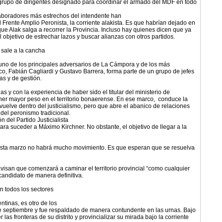
l grupo de dirigentes designado para coordinar el armado del MDF en todo
laboradores más estrechos del intendente han
 Frente Amplio Peronista, la corriente alakista. Es que habrían dejado en
 que Alak salga a recorrer la Provincia. Incluso hay quienes dicen que ya
l objetivo de estrechar lazos y buscar alianzas con otros partidos.
 sale a la cancha
 uno de los principales adversarios de La Cámpora y de los más
cco, Fabián Cagliardi y Gustavo Barrera, forma parte de un grupo de jefes
as y de gestión.
y con la experiencia de haber sido el titular del ministerio de
tener mayor peso en el territorio bonaerense. En ese marco, conduce la
elve dentro del justicialismo, pero que abre el abanico de relaciones
 del peronismo tradicional.
n del Partido Justicialista
a suceder a Máximo Kirchner. No obstante, el objetivo de llegar a la
asta marzo no habrá mucho movimiento. Es que esperan que se resuelva
avisan que comenzará a caminar el territorio provincial “como cualquier
e candidato de manera definitiva.
n todos los sectores
ntinas, es otro de los
de septiembre y fue respaldado de manera contundente en las urnas. Bajo
las fronteras de su distrito y provincializar su mirada bajo la corriente