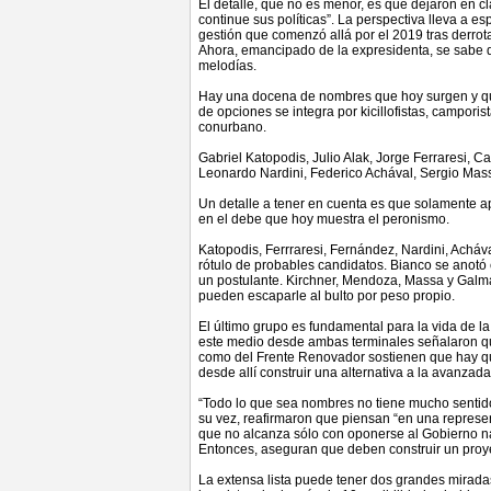
El detalle, que no es menor, es que dejaron en c
continue sus políticas”. La perspectiva lleva a es
gestión que comenzó allá por el 2019 tras derrot
Ahora, emancipado de la expresidenta, se sabe 
melodías.
Hay una docena de nombres que hoy surgen y qu
de opciones se integra por kicillofistas, camporis
conurbano.
Gabriel Katopodis, Julio Alak, Jorge Ferraresi,
Leonardo Nardini, Federico Achával, Sergio Mas
Un detalle a tener en cuenta es que solamente a
en el debe que hoy muestra el peronismo.
Katopodis, Ferrraresi, Fernández, Nardini, Acháv
rótulo de probables candidatos. Bianco se anotó e
un postulante. Kirchner, Mendoza, Massa y Galmar
pueden escaparle al bulto por peso propio.
El último grupo es fundamental para la vida de l
este medio desde ambas terminales señalaron q
como del Frente Renovador sostienen que hay qu
desde allí construir una alternativa a la avanzada
“Todo lo que sea nombres no tiene mucho sentido
su vez, reafirmaron que piensan “en una represe
que no alcanza sólo con oponerse al Gobierno na
Entonces, aseguran que deben construir un proy
La extensa lista puede tener dos grandes mirada