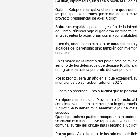
Gestión, diplomacia y un trabajo hacia el sillón
Gabriel Katopodis es quizá el nombre que suena
los principales dirigentes que le dio forma al Mo
proyecto presidencial de Axel Kicillof.
Sobre sus espaldas posee la gestión de la intend
de Obras Públicas bajo el gobierno de Alberto F
antecedentes lo posicionan con mayor visibilidad
Además, ahora como ministro de Infraestructura y
alcaldes del peronismo sino también con miembros
espacios.
En el marco de la interna del peronismo se muev
ser uno de los delegados que designa Kicillof pa
una gran resistencia por parte del camporismo.
Por lo pronto, será un año en el que extenderá s
intenciones de ser gobernador en 2027.
El camino recorrido junto a Kicillof que lo posicio
En algunos rincones del Movimiento Derecho al Fu
con cierta ventaja en la carrera por la gobernac
Kicillof. “Se lo deben mutuamente”, dijo una voz
sucesor.
Que el peronismo pudiera recuperar la intendenc
se calzan esa medalla. Se repite cada vez que ha
comunal surgió del círculo más cercano a Kicillof
Por su parte, Alak fue uno de los primeros cristi