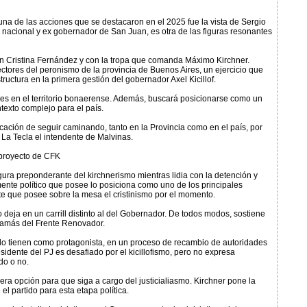
 una de las acciones que se destacaron en el 2025 fue la vista de Sergio
r nacional y ex gobernador de San Juan, es otra de las figuras resonantes
n Cristina Fernández y con la tropa que comanda Máximo Kirchner.
ectores del peronismo de la provincia de Buenos Aires, un ejercicio que
structura en la primera gestión del gobernador Axel Kicillof.
des en el territorio bonaerense. Además, buscará posicionarse como un
texto complejo para el país.
ción de seguir caminando, tanto en la Provincia como en el país, por
a La Tecla el intendente de Malvinas.
 proyecto de CFK
igura preponderante del kirchnerismo mientras lidia con la detención y
mente político que posee lo posiciona como uno de los principales
te que posee sobre la mesa el cristinismo por el momento.
o deja en un carrill distinto al del Gobernador. De todos modos, sostiene
damás del Frente Renovador.
lo tienen como protagonista, en un proceso de recambio de autoridades
esidente del PJ es desafiado por el kicillofismo, pero no expresa
do o no.
era opción para que siga a cargo del justicialiasmo. Kirchner pone la
 el partido para esta etapa política.