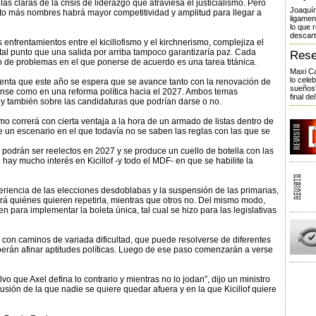
as claras de la crisis de liderazgo que atraviesa el justicialismo. Pero
Joaquín
nto más nombres habrá mayor competitividad y amplitud para llegar a
ligamen
lo que 
descart
 enfrentamientos entre el kicillofismo y el kirchnerismo, complejiza el
a tal punto que una salida por arriba tampoco garantizaría paz. Cada
Rese
o de problemas en el que ponerse de acuerdo es una tarea titánica.
Maxi Ca
lo cele
cuenta que este año se espera que se avance tanto con la renovación de
sueños”
rense como en una reforma política hacia el 2027. Ambos temas
final de
l y también sobre las candidaturas que podrían darse o no.
mo correrá con cierta ventaja a la hora de un armado de listas dentro de
 un escenario en el que todavía no se saben las reglas con las que se
podrán ser reelectos en 2027 y se produce un cuello de botella con las
ay mucho interés en Kicillof -y todo el MDF- en que se habilite la
riencia de las elecciones desdoblabas y la suspensión de las primarias,
brá quiénes quieren repetirla, mientras que otros no. Del mismo modo,
 para implementar la boleta única, tal cual se hizo para las legislativas
 con caminos de variada dificultad, que puede resolverse de diferentes
berán afinar aptitudes políticas. Luego de ese paso comenzarán a verse
o que Axel defina lo contrario y mientras no lo jodan”, dijo un ministro
sión de la que nadie se quiere quedar afuera y en la que Kicillof quiere