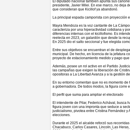
El diputado nacional también apunta sus cañones a
presidente, Javier Milei. En ese marco, no deja d
que consideran que Kicillof ya abandonó.
La principal espada camporista con proyección en 
Mayra Mendoza es la voz cantante de La Cámpora 
caracteriza por una hiperactividad cotidiana y p
diferencias internas con el kicillofismo. Es inte
reelecta en 2023, un galardón que desde la recu
En 2025 dio el salto seccional y fue elegida como
Entre sus objetivos se encuentran el de desplegar
municipal. De hecho, en licencia de la jefatura 
proyecto de estacionamiento medido y pago que re
Además, posee un rol activo en el Partido Justicia
las campañas que exigen la liberación de Cristina
opositoras a La Libertad Avanza y a la gestión de 
En su entorno comentan que no es momento de habl
a gobernadora. De todos modos, la figura corre e
El perfil que suma para ampliar el electorado
El intendente de Pilar, Federico Achával, busca 
figura joven con una impronta que seduce a secto
justicialismo, pivotea entre Cristina Fernández y 
elecciones.
Durante el 2025 el alcalde reforzó sus recorridas 
Chacabuco, Carlos Casares, Lincoln, Las Heras, 