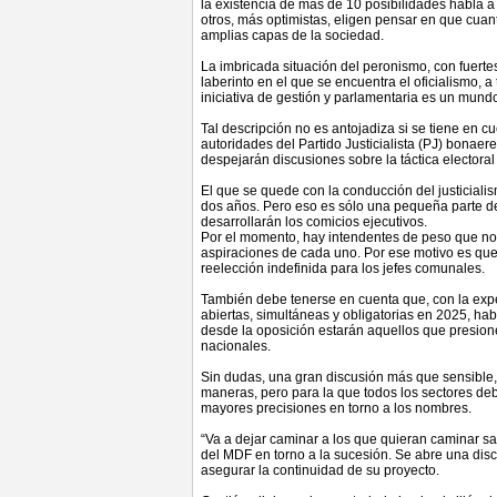
la existencia de más de 10 posibilidades habla a l
otros, más optimistas, eligen pensar en que cua
amplias capas de la sociedad.
La imbricada situación del peronismo, con fuertes
laberinto en el que se encuentra el oficialismo, 
iniciativa de gestión y parlamentaria es un mund
Tal descripción no es antojadiza si se tiene en 
autoridades del Partido Justicialista (PJ) bonae
despejarán discusiones sobre la táctica electora
El que se quede con la conducción del justicialis
dos años. Pero eso es sólo una pequeña parte de
desarrollarán los comicios ejecutivos.
Por el momento, hay intendentes de peso que no 
aspiraciones de cada uno. Por ese motivo es que h
reelección indefinida para los jefes comunales.
También debe tenerse en cuenta que, con la expe
abiertas, simultáneas y obligatorias en 2025, ha
desde la oposición estarán aquellos que presionen
nacionales.
Sin dudas, una gran discusión más que sensible,
maneras, pero para la que todos los sectores de
mayores precisiones en torno a los nombres.
“Va a dejar caminar a los que quieran caminar salv
del MDF en torno a la sucesión. Se abre una discu
asegurar la continuidad de su proyecto.