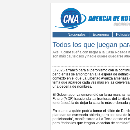
Nacionales
Economía
Policiale
Todos los que juegan par
Axel Kicillof sueña con llegar a la Casa Rosada 
son más cautelosos y nadie quiere quedarse afue
El 2026 arrancó para el peronismo con la continui
pendientes se amontonan a la espera de definici
contexto en el que La Libertad Avanza amenaza c
tema que aparece cada vez más en las conversac
una decena de nombres.
El Gobernador ya emprendió su larga marcha hac
Futuro (MDF) trascienda las fronteras del territ
tendrá será la de dejar la casa lo más ordenada p
En cuanto a quién podría tomar el sillón de Dar
plantean un escenario abierto, pero con una defi
posicionado”, manifestaron a La Tecla desde el e
para “todos los que tengan vocación de caminar”