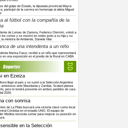
os del golpe de Estado, la diputada provincial Mayra
, participó de la carrera en homenaje al atleta Miguel
z
a al fútbol con la compañía de la
ia
ndente de Lomas de Zamora, Federico Otermín, volvió a
 los cortos y se mostró en redes junto a su hija y su
 la ministra de Ambiente, Daniela Vilar.
anca de una intendenta a un niño
ndenta Marisa Fassi, recibió a un niño que representará
rito en una exposición en el predio de la Rural en CABA
i en Ezeiza
Messi llegó al país y se sumó a la Selección Argentina
s amistosos ante Mauritania y Zambia. Scaloni planea
arlo, pero lo tendrá presente en ambos partidos de cara
ial 2026.
ha con sonrisa
ntes de La Plata buscará una victoria clave como local
ntral Córdoba en el estadio UNO. El equipo de
er Medina necesita sumar para mejorar su posición en
ura.
 sensible en la Selección