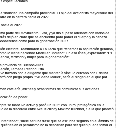
las especulaciones
e financiar una campaña provincial. El hijo del accionista mayoritario del
rre en la carrera hacia el 2027.
 hacia el 2027
ma parte del Movimiento Evita, y ya dio el paso adelante con varios de
trás dejó en claro que se encuentra para poner el cuerpo y la cabeza
J bonaerense como para la gobernación 2027.
ción electoral, reafirmaron a La Tecla que “tenemos la aspiración genuina,
omo lo viene haciendo Mariel en Moreno”. En esa línea, expresaron: “Es
ncia, territorio y mujer para la gobernación”.
 la provincia de Buenos Aires
upación, llamada Reconquista.
vo trazado por la dirigente que mantenía vínculo cercano con Cristina
ró con juego propio. “Se viene Mariel”, sería el slogan en el que por
umen catelería, afiches y otras formas de comunicar sus acciones.
vocación de poder
mpre se mantuvo activo y pasó un 2025 con un rol protagónico en la
o de la discordia entre Axel Kicillof y Máximo Kirchner, fue la que planteó
ir intentando”, suele ser una frase que se escucha seguido en el ámbito de
ay quiénes en el peronismo no lo descartan para ser quien pueda tomar el