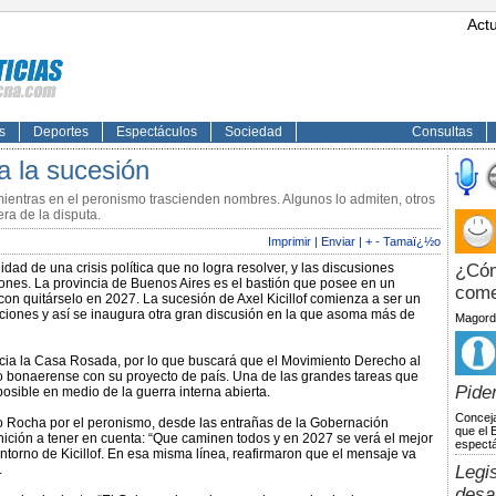
Act
s
Deportes
Espectáculos
Sociedad
Consultas
a la sucesión
mientras en el peronismo trascienden nombres. Algunos lo admiten, otros
ra de la disputa.
Imprimir
|
Enviar
|
+
-
Tamaï¿½o
dad de una crisis política que no logra resolver, y las discusiones
¿Cóm
ones. La provincia de Buenos Aires es el bastión que posee en un
com
on quitárselo en 2027. La sucesión de Axel Kicillof comienza a ser un
iones y así se inaugura otra gran discusión en la que asoma más de
Magordi
ia la Casa Rosada, por lo que buscará que el Movimiento Derecho al
orio bonaerense con su proyecto de país. Una de las grandes tareas que
Piden
osible en medio de la guerra interna abierta.
Conceja
do Rocha por el peronismo, desde las entrañas de la Gobernación
que el 
nición a tener en cuenta: “Que caminen todos y en 2027 se verá el mejor
espectá
ntorno de Kicillof. En esa misma línea, reafirmaron que el mensaje va
.
Legi
desa