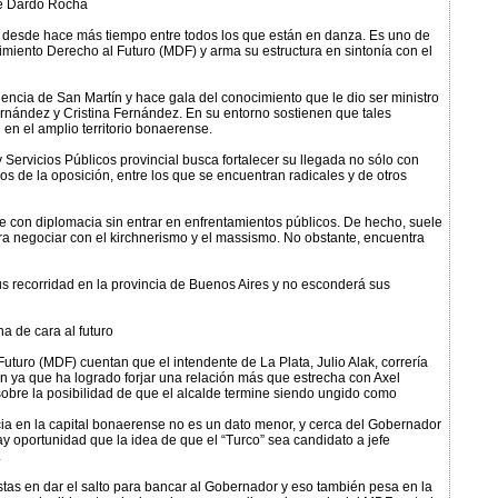
 de Dardo Rocha
 desde hace más tiempo entre todos los que están en danza. Es uno de
vimiento Derecho al Futuro (MDF) y arma su estructura en sintonía con el
encia de San Martín y hace gala del conocimiento que le dio ser ministro
ernández y Cristina Fernández. En su entorno sostienen que tales
 en el amplio territorio bonaerense.
 Servicios Públicos provincial busca fortalecer su llegada no sólo con
 de la oposición, entre los que se encuentran radicales y de otros
e con diplomacia sin entrar en enfrentamientos públicos. De hecho, suele
ra negociar con el kirchnerismo y el massismo. No obstante, encuentra
us recorridad en la provincia de Buenos Aires y no esconderá sus
na de cara al futuro
turo (MDF) cuentan que el intendente de La Plata, Julio Alak, correría
ión ya que ha logrado forjar una relación más que estrecha con Axel
 sobre la posibilidad de que el alcalde termine siendo ungido como
ia en la capital bonaerense no es un dato menor, y cerca del Gobernador
y oportunidad que la idea de que el “Turco” sea candidato a jefe
.
nistas en dar el salto para bancar al Gobernador y eso también pesa en la