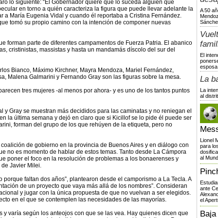
laro lo siguiente: “El Gobernador quiere que lo suceda alguien que
pecular en torno a quién caracteriza la figura que puede llevar adelante la
A 50 añ
ar a María Eugenia Vidal y cuando él reportaba a Cristina Fernández.
Mendoza
que tomó su propio camino con la intención de componer nuevas
Sánche
Vuelt
e forman parte de diferentes campamentos de Fuerza Patria. El abanico
famil
tas, cristinistas, massistas y hasta un mandamás díscolo del sur del
El inte
ponerse
esposa,
 Carlos Bianco, Máximo Kirchner, Mayra Mendoza, Mariel Fernández,
sa, Malena Galmarini y Fernando Gray son las figuras sobre la mesa.
La b
parecen tres mujeres -al menos por ahora- y es uno de los tantos puntos
La inte
al dist
al y Gray se muestran más decididos para las caminatas y no reniegan el
n la última semana y dejó en claro que si Kicillof se lo pide él puede ser
ini, forman del grupo de los que rehúyen de la etiqueta, pero no
Mess
Lionel 
a coalición de gobierno en la provincia de Buenos Aires y en diálogo con
para lo
ue no es momento de hablar de estos temas. Tanto desde La Cámpora
dosific
al Mund
e poner el foco en la resolución de problemas a los bonaerenses y
 de Javier Milei.
Pinc
 porque faltan dos años”, plantearon desde el camporismo a La Tecla. A
Estudia
ntación de un proyecto que vaya más allá de los nombres”. Consideran
ante Ce
cional y jugar con la única propuesta de que no vuelvan a ser elegidos.
Alexand
ecto en el que se contemplen las necesidades de las mayorías.
el Apert
Baja
s y varía según los anteojos con que se las vea. Hay quienes dicen que