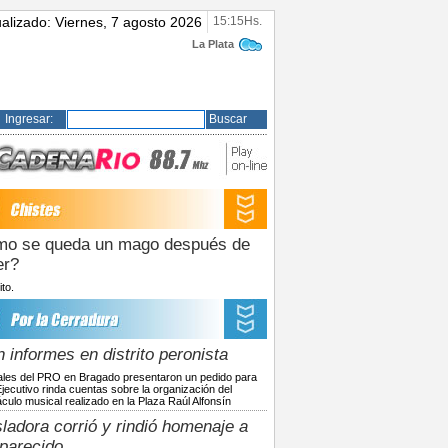
ualizado: Viernes, 7 agosto 2026
15:15Hs.
La Plata
Ingresar:
Buscar
o se queda un mago después de
er?
to.
 informes en distrito peronista
les del PRO en Bragado presentaron un pedido para
Ejecutivo rinda cuentas sobre la organización del
culo musical realizado en la Plaza Raúl Alfonsín
sladora corrió y rindió homenaje a
parecido