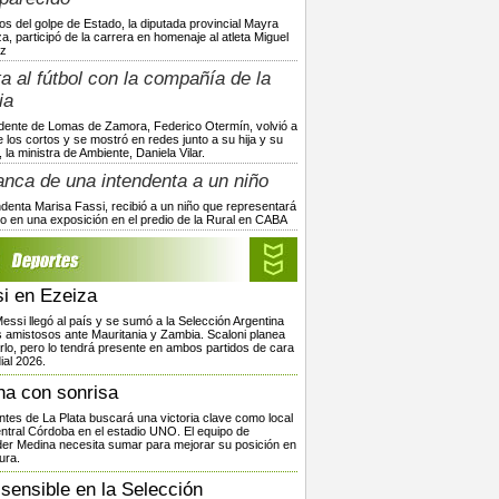
os del golpe de Estado, la diputada provincial Mayra
, participó de la carrera en homenaje al atleta Miguel
z
a al fútbol con la compañía de la
ia
ndente de Lomas de Zamora, Federico Otermín, volvió a
 los cortos y se mostró en redes junto a su hija y su
 la ministra de Ambiente, Daniela Vilar.
anca de una intendenta a un niño
ndenta Marisa Fassi, recibió a un niño que representará
rito en una exposición en el predio de la Rural en CABA
i en Ezeiza
Messi llegó al país y se sumó a la Selección Argentina
s amistosos ante Mauritania y Zambia. Scaloni planea
arlo, pero lo tendrá presente en ambos partidos de cara
ial 2026.
ha con sonrisa
ntes de La Plata buscará una victoria clave como local
ntral Córdoba en el estadio UNO. El equipo de
er Medina necesita sumar para mejorar su posición en
ura.
 sensible en la Selección