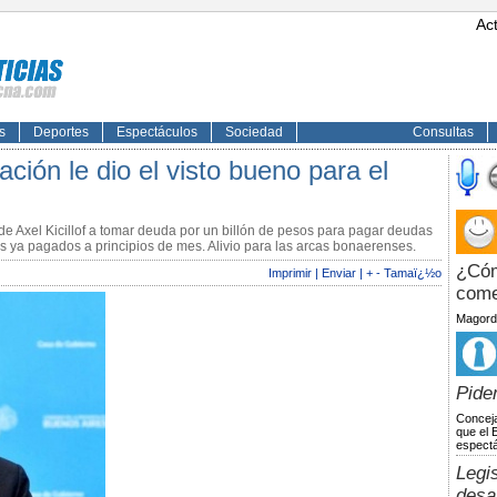
Ac
s
Deportes
Espectáculos
Sociedad
Consultas
ación le dio el visto bueno para el
 de Axel Kicillof a tomar deuda por un billón de pesos para pagar deudas
os ya pagados a principios de mes. Alivio para las arcas bonaerenses.
¿Cóm
Imprimir
|
Enviar
|
+
-
Tamaï¿½o
com
Magordi
Piden
Conceja
que el 
espectá
Legi
desa