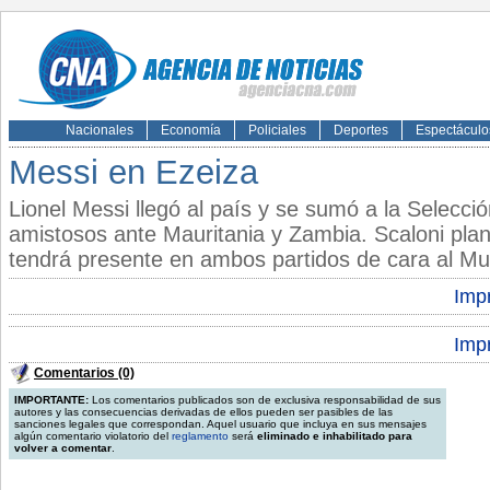
Nacionales
Economía
Policiales
Deportes
Espectáculo
Messi en Ezeiza
Lionel Messi llegó al país y se sumó a la Selecció
amistosos ante Mauritania y Zambia. Scaloni plane
tendrá presente en ambos partidos de cara al Mu
Impr
Impr
Comentarios (0)
IMPORTANTE:
Los comentarios publicados son de exclusiva responsabilidad de sus
autores y las consecuencias derivadas de ellos pueden ser pasibles de las
sanciones legales que correspondan. Aquel usuario que incluya en sus mensajes
algún comentario violatorio del
reglamento
será
eliminado e inhabilitado para
volver a comentar
.