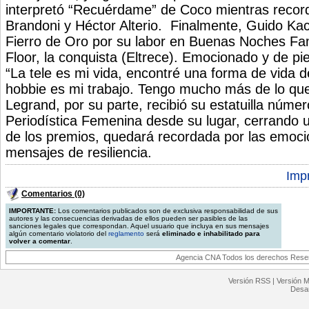
interpretó “Recuérdame” de Coco mientras recor
Brandoni y Héctor Alterio. Finalmente, Guido Kac
Fierro de Oro por su labor en Buenas Noches Fam
Floor, la conquista (Eltrece). Emocionado y de pie
“La tele es mi vida, encontré una forma de vida 
hobbie es mi trabajo. Tengo mucho más de lo que
Legrand, por su parte, recibió su estatuilla núme
Periodística Femenina desde su lugar, cerrando 
de los premios, quedará recordada por las emoci
mensajes de resiliencia.
Impr
Comentarios (0)
IMPORTANTE:
Los comentarios publicados son de exclusiva responsabilidad de sus
autores y las consecuencias derivadas de ellos pueden ser pasibles de las
sanciones legales que correspondan. Aquel usuario que incluya en sus mensajes
algún comentario violatorio del
reglamento
será
eliminado e inhabilitado para
volver a comentar
.
Agencia CNA Todos los derechos Reserv
Versión RSS
|
Versión M
Desar