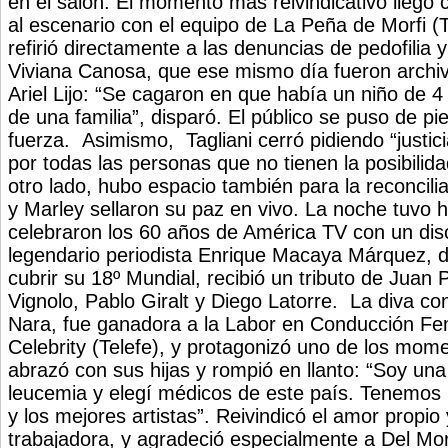
en el salón. El momento más reivindicativo llegó co
al escenario con el equipo de La Peña de Morfi (T
refirió directamente a las denuncias de pedofilia 
Viviana Canosa, que ese mismo día fueron archiva
Ariel Lijo: “Se cagaron en que había un niño de 4
de una familia”, disparó. El público se puso de pi
fuerza. Asimismo, Tagliani cerró pidiendo “justicia
por todas las personas que no tienen la posibilid
otro lado, hubo espacio también para la reconcili
y Marley sellaron su paz en vivo. La noche tuvo
celebraron los 60 años de América TV con un discu
legendario periodista Enrique Macaya Márquez, 
cubrir su 18º Mundial, recibió un tributo de Juan
Vignolo, Pablo Giralt y Diego Latorre. La diva 
Nara, fue ganadora a la Labor en Conducción F
Celebrity (Telefe), y protagonizó uno de los mom
abrazó con sus hijas y rompió en llanto: “Soy una
leucemia y elegí médicos de este país. Tenemos 
y los mejores artistas”. Reivindicó el amor propio
trabajadora, y agradeció especialmente a Del Mo