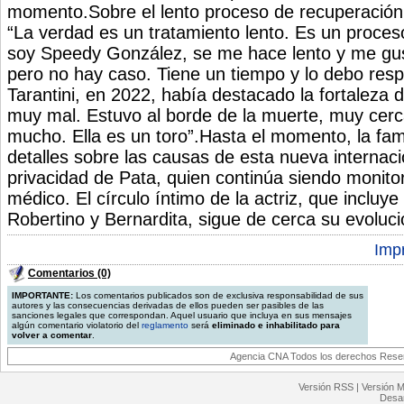
momento.Sobre el lento proceso de recuperación
“La verdad es un tratamiento lento. Es un proces
soy Speedy González, se me hace lento y me gus
pero no hay caso. Tiene un tiempo y lo debo resp
Tarantini, en 2022, había destacado la fortaleza
muy mal. Estuvo al borde de la muerte, muy cer
mucho. Ella es un toro”.Hasta el momento, la fam
detalles sobre las causas de esta nueva internació
privacidad de Pata, quien continúa siendo monito
médico. El círculo íntimo de la actriz, que incluye
Robertino y Bernardita, sigue de cerca su evoluci
Impr
Comentarios (0)
IMPORTANTE:
Los comentarios publicados son de exclusiva responsabilidad de sus
autores y las consecuencias derivadas de ellos pueden ser pasibles de las
sanciones legales que correspondan. Aquel usuario que incluya en sus mensajes
algún comentario violatorio del
reglamento
será
eliminado e inhabilitado para
volver a comentar
.
Agencia CNA Todos los derechos Reserv
Versión RSS
|
Versión M
Desar