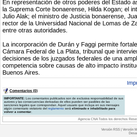
En representación de otros poderes del Estado as
la Suprema Corte bonaerense, Hilda Kogan; el in
Julio Alak; el ministro de Justicia bonaerense, Ju
rector de la Universidad Nacional de Lomas de 
entre otras autoridades.
La incorporación de Durán y Faggi permite fortalec
Cámara Federal de La Plata, tribunal que intervie
decisiones de los juzgados federales de una ampli
competencia sobre causas de alto impacto instituc
Buenos Aires.
Impr
Comentarios (0)
IMPORTANTE:
Los comentarios publicados son de exclusiva responsabilidad de sus
autores y las consecuencias derivadas de ellos pueden ser pasibles de las
sanciones legales que correspondan. Aquel usuario que incluya en sus mensajes
algún comentario violatorio del
reglamento
será
eliminado e inhabilitado para
volver a comentar
.
Agencia CNA Todos los derechos Reserv
Versión RSS
|
Versión M
Desar