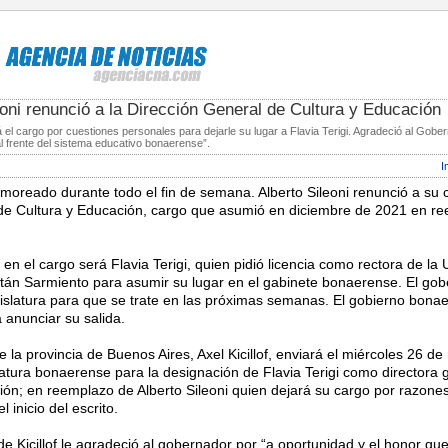
leoni renunció a la Dirección General de Cultura y Educación
á el cargo por cuestiones personales para dejarle su lugar a Flavia Terigi. Agradeció al Gober
l frente del sistema educativo bonaerense”.
I
umoreado durante todo el fin de semana. Alberto Sileoni renunció a su
 de Cultura y Educación, cargo que asumió en diciembre de 2021 en r
n el cargo será Flavia Terigi, quien pidió licencia como rectora de la 
tán Sarmiento para asumir su lugar en el gabinete bonaerense. El gob
egislatura para que se trate en las próximas semanas. El gobierno bona
anunciar su salida.
 la provincia de Buenos Aires, Axel Kicillof, enviará el miércoles 26 de
latura bonaerense para la designación de Flavia Terigi como directora 
ión; en reemplazo de Alberto Sileoni quien dejará su cargo por razone
 inicio del escrito.
de Kicillof le agradeció al gobernador por “a oportunidad y el honor qu