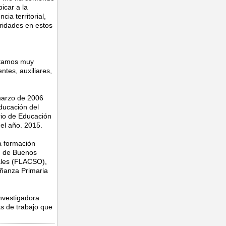
icar a la
ia territorial,
oridades en estos
stamos muy
tes, auxiliares,
marzo de 2006
ducación del
rio de Educación
el año. 2015.
a formación
d de Buenos
iales (FLACSO),
eñanza Primaria
investigadora
s de trabajo que