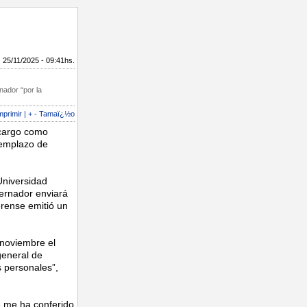
25/11/2025 - 09:41hs.
nador “por la
mprimir
|
+
-
Tamaï¿½o
 cargo como
eemplazo de
Universidad
ernador enviará
erense emitió un
 noviembre el
general de
s personales”,
e me ha conferido