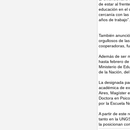
de estar al frent
educación en el c
cercanía con las 
años de trabajo”.
También anunció
orgullosos de la
cooperadoras, fun
Además de ser m
hasta febrero de
Ministerio de Ed
de la Nación, de
La designada par
académica de exc
Aires, Magíster 
Doctora en Psico
por la Escuela N
A partir de este
tanto en la UNGS
la posicionan co