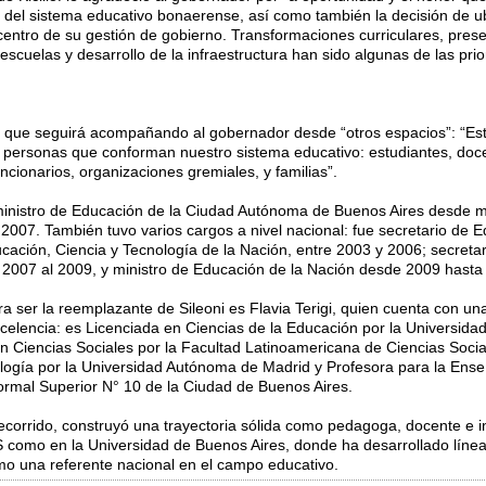
e del sistema educativo bonaerense, así como también la decisión de ub
entro de su gestión de gobierno. Transformaciones curriculares, presenc
escuelas y desarrollo de la infraestructura han sido algunas de las pri
 que seguirá acompañando al gobernador desde “otros espacios”: “E
s personas que conforman nuestro sistema educativo: estudiantes, docen
cionarios, organizaciones gremiales, y familias”.
inistro de Educación de la Ciudad Autónoma de Buenos Aires desde 
 2007. También tuvo varios cargos a nivel nacional: fue secretario de E
ucación, Ciencia y Tecnología de la Nación, entre 2003 y 2006; secreta
l 2007 al 2009, y ministro de Educación de la Nación desde 2009 hasta 
a ser la reemplazante de Sileoni es Flavia Terigi, quien cuenta con un
elencia: es Licenciada en Ciencias de la Educación por la Universida
en Ciencias Sociales por la Facultad Latinoamericana de Ciencias Soc
logía por la Universidad Autónoma de Madrid y Profesora para la Ens
ormal Superior N° 10 de la Ciudad de Buenos Aires.
 recorrido, construyó una trayectoria sólida como pedagoga, docente e 
 como en la Universidad de Buenos Aires, donde ha desarrollado línea
mo una referente nacional en el campo educativo.