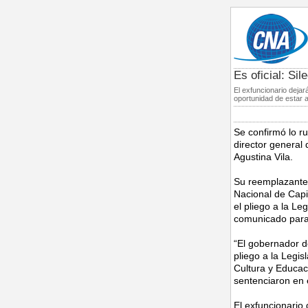
Es oficial: Si
El exfuncionario dejar
oportunidad de estar a
Se confirmó lo r
director general
Agustina Vila.
Su reemplazante e
Nacional de Capi
el pliego a la L
comunicado para 
“El gobernador de
pliego a la Legis
Cultura y Educac
sentenciaron en el
El exfuncionario 