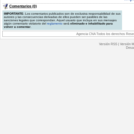
Comentarios (0)
IMPORTANTE:
Los comentarios publicados son de exclusiva responsabilidad de sus
autores y las consecuencias derivadas de ellos pueden ser pasibles de las
sanciones legales que correspondan. Aquel usuario que incluya en sus mensajes
algún comentario violatorio del
reglamento
será
eliminado e inhabilitado para
volver a comentar
.
Agencia CNA Todos los derechos Reserv
Versión RSS
|
Versión M
Desar